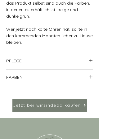
das Produkt selbst sind auch die Farben,
in denen es erhältlich ist: beige und
dunkelgrün.
Wer jetzt noch kalte Ohren hat, sollte in
den kommenden Monaten lieber zu Hause
bleiben.
PFLEGE
waschbar bei 30 Grad
FARBEN
Baumwolle
Kunstlederemblem
Erhältlich in Dunkelgrün mit einem
roségoldenem Kunstlederemblem.
Jetzt bei wirsindeda kaufen