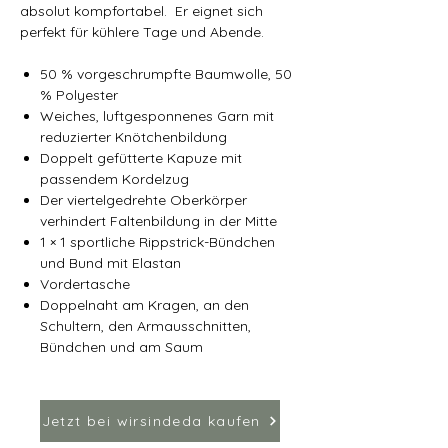
absolut kompfortabel. Er eignet sich
perfekt für kühlere Tage und Abende.
50 % vorgeschrumpfte Baumwolle, 50
% Polyester
Weiches, luftgesponnenes Garn mit
reduzierter Knötchenbildung
Doppelt gefütterte Kapuze mit
passendem Kordelzug
Der viertelgedrehte Oberkörper
verhindert Faltenbildung in der Mitte
1 × 1 sportliche Rippstrick-Bündchen
und Bund mit Elastan
Vordertasche
Doppelnaht am Kragen, an den
Schultern, den Armausschnitten,
Bündchen und am Saum
Jetzt bei wirsindeda kaufen