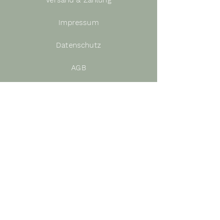
Versand
& Zahlung
Impressum
Datenschutz
AGB
Retoure
n
Nütz
liches
Blogger werden
Termine
FAQ
Downloads